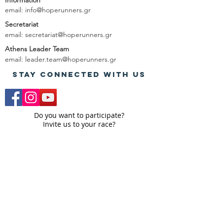
Information
email:
info@hoperunners.gr
Secretariat
email:
secretariat@hoperunners.gr
Athens Leader Team
email:
leader.team@hoperunners.gr
Stay Connected with us
Do you want to participate?
Invite us to your race?
Send us a message
and the Hope Runners
support team will be happy to contact you!
Subscribe to Hope Runners. Fill out your email below
and we will contact you as soon as possible