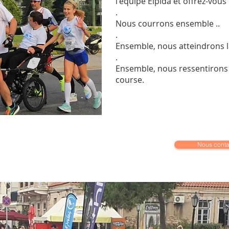
l'équipe Elpida et offrez-vous 
.
Nous courrons ensemble ..
.
Ensemble, nous atteindrons la 
.
Ensemble, nous ressentirons la
course.
Nous conta