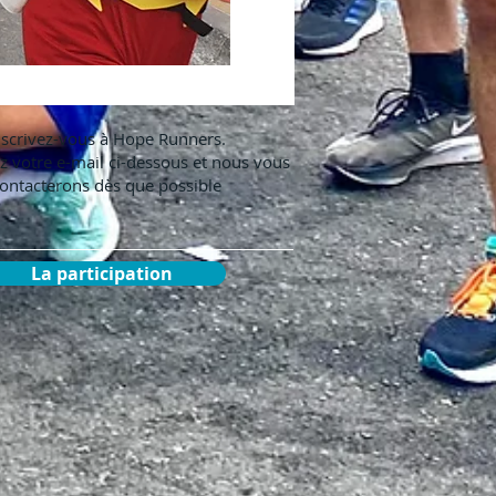
nscrivez-vous à Hope Runners.
z votre e-mail ci-dessous et nous vous
ontacterons dès que possible
La participation