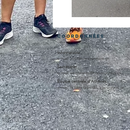
Coordonnées
Informations
e-mail:
info@hoperunners.gr
Secrétariat
e-mail:
secretariat@hoperunners.gr
Équipe centrale d'Athènes
e-mail:
leader.team@hoperunners.gr