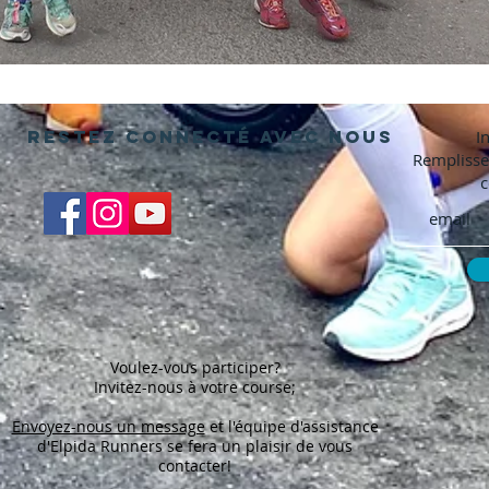
Restez connecté avec nous
I
Remplisse
c
Voulez-vous participer?
Invitez-nous à votre course;
Envoyez-nous un message
et l'équipe d'assistance
d'Elpida Runners se fera un plaisir de vous
contacter!