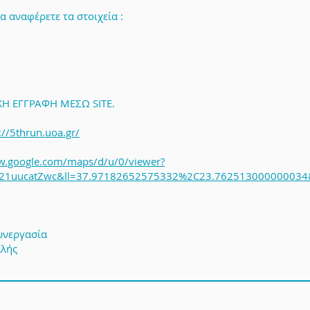
 αναφέρετε τα στοιχεία :
 ΕΓΓΡΑΦΗ ΜΕΣΩ SITE.
://5thrun.uoa.gr/
w.google.com/maps/d/u/0/viewer?
1uucatZwc&ll=37.97182652575332%2C23.762513000000034
υνεργασία
αλής