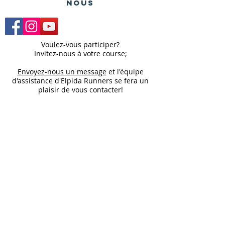
nous
Voulez-vous participer?
Invitez-nous à votre course;
Envoyez-nous un message
et l'équipe
d'assistance d'Elpida Runners se fera un
plaisir de vous contacter!
Inscrivez-vous à Hope Runners.
Remplissez votre e-mail ci-dessous et nous vous
contacterons dès que possible
La participation